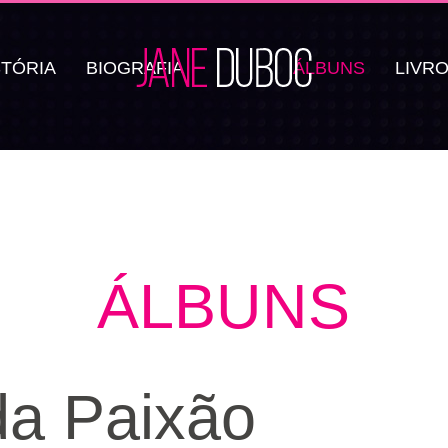
STÓRIA
BIOGRAFIA
ÁLBUNS
LIVR
ÁLBUNS
a Paixão