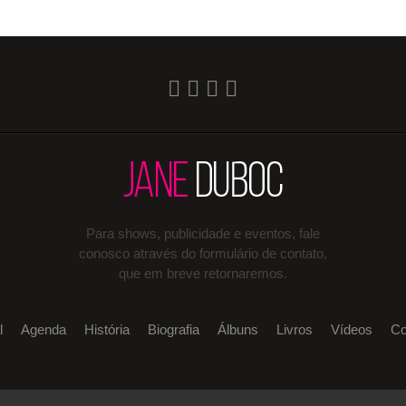
Para shows, publicidade e eventos, fale
conosco através do formulário de contato,
que em breve retornaremos.
l
Agenda
História
Biografia
Álbuns
Livros
Vídeos
Co