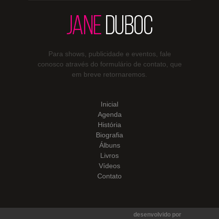
Para shows, publicidade e eventos, fale
conosco através do formulário de contato, que
em breve retornaremos.
Inicial
Agenda
História
Biografia
Álbuns
Livros
Vídeos
Contato
desenvolvido por