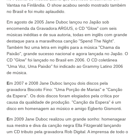
Vantaa na Finlândia. O show acabou sendo mostrado também
no Brasil e foi muito aplaudido.
Em agosto de 2005 Jane Duboc lançou no Japão sob
encomenda da Gravadora ARGUS, o CD "Glow" com seis
músicas inéditas e de sua autoria, todas em inglês com grande
destaque para a maravilhosa canção "Spend The Night".
Também fez uma letra em inglês para a música "Chama da
Paixão", grande sucesso nacional e agora lançada no Japão. O
CD "Glow" foi lançado no Brasil em 2006. O CD coletânea
"Uma Voz, Uma Paixão" foi indicado ao Grammy Latino 2006
de música.
E
m 2007 e 2008 Jane Duboc lançou dois discos pela
gravadora Biscoito Fino: "Uma Porção de Marias" e "Canção
da Espera". Os dois discos foram elogiados pela crítica por
causa da qualidade de produção. "Canção da Espera" é um
disco em homenagem ao músico e amigo Egberto Gismonti.
E
m 2009 Jane Duboc realizou um grande sonho: homenagear
sua mestra e diva da canção negra Ella Fitzgerald lançando
um CD tributo pela gravadora Rob Digital. A imprensa de todo o