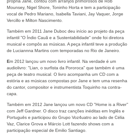
própria Jane, contou com arranjos primorosos de Rob
Mounsey, Nigel Shore, Toninho Horta e tem a participação
vocal de Pedro Mariano, Isabella Taviani, Jay Vaquer, Jorge
Vercillo e Milton Nascimento.
Também em 2011 Jane Duboc deu início ao projeto da peça
infantil "O Índio Cauã e a Sustentabilidade" onde foi diretora
musical e compôs as músicas. A peça infantil teve a produção
de Luciannna Martins com temporadas no Rio de Janeiro.
E
m 2012 lançou um novo livro infantil. Na verdade é um
audiolivro: "Lian, o surfista da Pororoca" que também é uma
peça de teatro musical. O livro acompanha um CD com a
estória e as músicas compostas por Jane e tem uma resenha
do cantor, compositor e instrumentista Toquinho na contra-
capa.
Também em 2012 Jane lançou um novo CD "Home is a River"
com Jeff Gardner. O disco traz canções inéditas em Inglês e
Português e participou do Grupo Voz4uatro ao lado de Célia
Vaz, Clarice Grova e Márcio Lott fazendo shows com a
participação especial de Emilio Santiago.