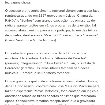
fez alguns shows.
O
sucesso e o reconhecimento nacional vieram com a sua fase
romântica quando em 1987 gravou as músicas "Chama da
Paixão" e "Sonhos" com grande execução nas emissoras de
rádio e apresentações em vários programas de televisão. Tal
sucesso abriu caminho para a sua participação em dez trilhas
de novelas, dentre elas a "Vale Tudo" com a música "Besame"
(Flávio Venturini e Murilo Antunes).
U
m outro lado pouco conhecido de Jane Duboc é o de
escritora. Ela é autora dos livros: "Através de Paredes"
(poemas), "Jeguelhinho" , "Bia e Buze" e " Lian, o Surfista da
Pororoca" (infantis). Os livros infantis também são peças
musicais. "Tomara" é seu primeiro romance.
C
om o grande respaldo de sua formação nos Estados Unidos,
Jane Duboc assinou contrato com José Maurício Machline para
fazer o espetáculo "Movie Melodies", todo cantado em inglês e
abordando temas de trilhas sonoras de filmes que marcaram
época. O show teve tamanha receptividade que a gravadora