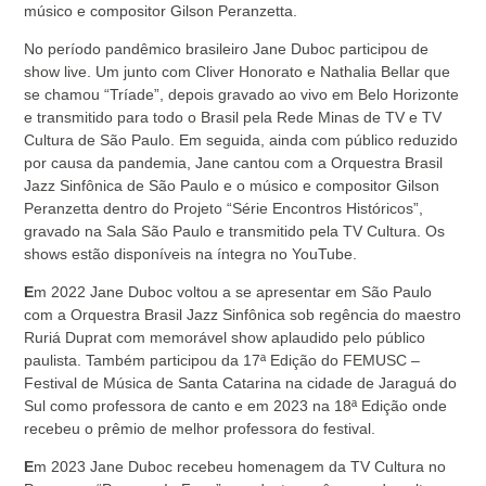
músico e compositor Gilson Peranzetta.
No período pandêmico brasileiro Jane Duboc participou de
show live. Um junto com Cliver Honorato e Nathalia Bellar que
se chamou “Tríade”, depois gravado ao vivo em Belo Horizonte
e transmitido para todo o Brasil pela Rede Minas de TV e TV
Cultura de São Paulo. Em seguida, ainda com público reduzido
por causa da pandemia, Jane cantou com a Orquestra Brasil
Jazz Sinfônica de São Paulo e o músico e compositor Gilson
Peranzetta dentro do Projeto “Série Encontros Históricos”,
gravado na Sala São Paulo e transmitido pela TV Cultura. Os
shows estão disponíveis na íntegra no YouTube.
E
m 2022 Jane Duboc voltou a se apresentar em São Paulo
com a Orquestra Brasil Jazz Sinfônica sob regência do maestro
Ruriá Duprat com memorável show aplaudido pelo público
paulista. Também participou da 17ª Edição do FEMUSC –
Festival de Música de Santa Catarina na cidade de Jaraguá do
Sul como professora de canto e em 2023 na 18ª Edição onde
recebeu o prêmio de melhor professora do festival.
E
m 2023 Jane Duboc recebeu homenagem da TV Cultura no