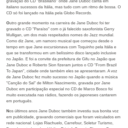
gravação do CD "Brasiliano" onde Jane Duboc canta em
italiano sucessos da Itália, mas tudo com um ritmo de bossa. O
CD só foi lançado na Itália pela Globo Records.
O
utro grande momento na carreira de Jane Duboc foi ter
gravado o CD "Paraíso" com o já falecido saxofonista Gerry
Mulligan, um dos mais respeitados nomes do Jazz mundial.
Como diz Jane, um namoro musical que começou desde o
tempo em que Jane excursionava com Toquinho pela Itália e
que se transformou em um belíssimo disco lançado inclusive
no Japão. E foi a convite da prefeitura de Gifu no Japão que
Jane Duboc e Roberto Sion fizeram juntos o CD "From Brazil
To Japan", cidade onde também eles se apresentaram. A voz
de Jane Duboc fez muito sucesso no Japão quando a música
"Canção do Sal" de Milton Nascimento, gravada por Jane
Duboc em participação especial no CD de Marco Bosco foi
muito executada nas rádios, fazendo os japoneses cantarem
em português.
N
os últimos anos Jane Duboc também investiu sua bonita voz
em publicidade, gravando comerciais que foram veiculados em
rede nacional: Lojas Riachuelo, Carrefour, Soletur Turismo,