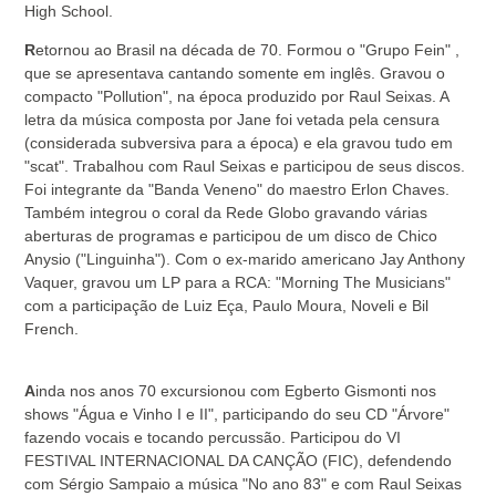
High School.
R
etornou ao Brasil na década de 70. Formou o "Grupo Fein" ,
que se apresentava cantando somente em inglês. Gravou o
compacto "Pollution", na época produzido por Raul Seixas. A
letra da música composta por Jane foi vetada pela censura
(considerada subversiva para a época) e ela gravou tudo em
"scat". Trabalhou com Raul Seixas e participou de seus discos.
Foi integrante da "Banda Veneno" do maestro Erlon Chaves.
Também integrou o coral da Rede Globo gravando várias
aberturas de programas e participou de um disco de Chico
Anysio ("Linguinha"). Com o ex-marido americano Jay Anthony
Vaquer, gravou um LP para a RCA: "Morning The Musicians"
com a participação de Luiz Eça, Paulo Moura, Noveli e Bil
French.
A
inda nos anos 70 excursionou com Egberto Gismonti nos
shows "Água e Vinho I e II", participando do seu CD "Árvore"
fazendo vocais e tocando percussão. Participou do VI
FESTIVAL INTERNACIONAL DA CANÇÃO (FIC), defendendo
com Sérgio Sampaio a música "No ano 83" e com Raul Seixas