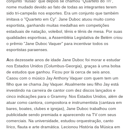
conjunto "Ilusão" que depois se chamou "Quarteto do Tri",
nome mudado devido ao fato de todas as integrantes terem
sido tri-campeãs nos esportes. Era um conjunto que também
imitava o "Quarteto em Cy". Jane Duboc atuou muito como
esportista, ganhando muitas medalhas em competições
estaduais de natação, voleibol, tênis e tênis de mesa. Por suas
qualidades esportivas, a Assembléia Legislativa de Belém criou
o prêmio "Jane Duboc Vaquer" para incentivar todos os
esportistas paraenses.
A
os dezessete anos de idade Jane Duboc foi morar e estudar
nos Estados Unidos (Columbus-Georgia), graças à uma bolsa
de estudos que ganhou. Ficou por lá cerca de seis anos.
Casou com o músico Jay Anthony Vaquer com quem tem um
filho que se chama Jay Vaquer. Atualmente seu filho Jay está
investindo na carreira de cantor com dez discos lançados e
cinco indicações para o Grammy. Nos Estados Unidos, além de
atuar como cantora, compositora e instrumentista (cantava em
bares, boates, clubes e igrejas), Jane Duboc trabalhou com
publicidade sendo premiada e aparecendo na TV com seus
comerciais. Na universidade, estudou orquestração, canto
lírico, flauta e arte dramática. Lecionou História da Música em