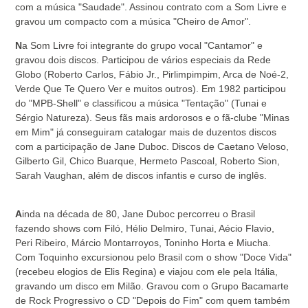
com a música "Saudade". Assinou contrato com a Som Livre e
gravou um compacto com a música "Cheiro de Amor".
N
a Som Livre foi integrante do grupo vocal "Cantamor" e
gravou dois discos. Participou de vários especiais da Rede
Globo (Roberto Carlos, Fábio Jr., Pirlimpimpim, Arca de Noé-2,
Verde Que Te Quero Ver e muitos outros). Em 1982 participou
do "MPB-Shell" e classificou a música "Tentação" (Tunai e
Sérgio Natureza). Seus fãs mais ardorosos e o fã-clube "Minas
em Mim" já conseguiram catalogar mais de duzentos discos
com a participação de Jane Duboc. Discos de Caetano Veloso,
Gilberto Gil, Chico Buarque, Hermeto Pascoal, Roberto Sion,
Sarah Vaughan, além de discos infantis e curso de inglês.
A
inda na década de 80, Jane Duboc percorreu o Brasil
fazendo shows com Filó, Hélio Delmiro, Tunai, Aécio Flavio,
Peri Ribeiro, Márcio Montarroyos, Toninho Horta e Miucha.
Com Toquinho excursionou pelo Brasil com o show "Doce Vida"
(recebeu elogios de Elis Regina) e viajou com ele pela Itália,
gravando um disco em Milão. Gravou com o Grupo Bacamarte
de Rock Progressivo o CD "Depois do Fim" com quem também