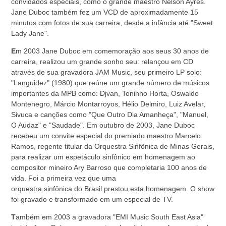
convidados especiais, como o grande maestro Nelson Ayres.
Jane Duboc também fez um VCD de aproximadamente 15
minutos com fotos de sua carreira, desde a infância até "Sweet
Lady Jane".
E
m 2003 Jane Duboc em comemoração aos seus 30 anos de
carreira, realizou um grande sonho seu: relançou em CD
através de sua gravadora JAM Music, seu primeiro LP solo:
"Languidez" (1980) que reúne um grande número de músicos
importantes da MPB como: Djvan, Toninho Horta, Oswaldo
Montenegro, Márcio Montarroyos, Hélio Delmiro, Luiz Avelar,
Sivuca e canções como "Que Outro Dia Amanheça", "Manuel,
O Audaz" e "Saudade". Em outubro de 2003, Jane Duboc
recebeu um convite especial do premiado maestro Marcelo
Ramos, regente titular da Orquestra Sinfônica de Minas Gerais,
para realizar um espetáculo sinfônico em homenagem ao
compositor mineiro Ary Barroso que completaria 100 anos de
vida. Foi a primeira vez que uma
orquestra sinfônica do Brasil prestou esta homenagem. O show
foi gravado e transformado em um especial de TV.
T
ambém em 2003 a gravadora "EMI Music South East Asia"