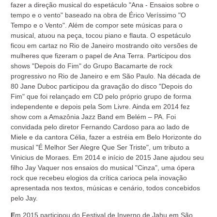
fazer a direção musical do espetáculo "Ana - Ensaios sobre o
tempo e o vento" baseado na obra de Érico Veríssimo "O
Tempo e o Vento". Além de compor sete músicas para o
musical, atuou na peça, tocou piano e flauta. O espetáculo
ficou em cartaz no Rio de Janeiro mostrando oito versões de
mulheres que fizeram o papel de Ana Terra. Participou dos
shows "Depois do Fim" do Grupo Bacamarte de rock
progressivo no Rio de Janeiro e em São Paulo. Na década de
80 Jane Duboc participou da gravação do disco "Depois do
Fim" que foi relançado em CD pelo próprio grupo de forma
independente e depois pela Som Livre. Ainda em 2014 fez
show com a Amazônia Jazz Band em Belém – PA. Foi
convidada pelo diretor Fernando Cardoso para ao lado de
Miele e da cantora Célia, fazer a estréia em Belo Horizonte do
musical "É Melhor Ser Alegre Que Ser Triste", um tributo a
Vinicius de Moraes. Em 2014 e início de 2015 Jane ajudou seu
filho Jay Vaquer nos ensaios do musical "Cinza", uma ópera
rock que recebeu elogios da crítica carioca pela inovação
apresentada nos textos, músicas e cenário, todos concebidos
pelo Jay.
E
m 2015 participou do Festival de Inverno de Jahu em São