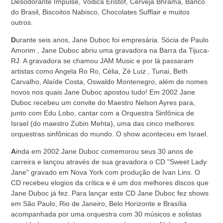
Desodorante Impulse, Vódica Eristof, Cerveja Bhrama, Banco
do Brasil, Biscoitos Nabisco, Chocolates Sufflair e muitos
outros.
D
urante seis anos, Jane Duboc foi empresária. Sócia de Paulo
Amorim , Jane Duboc abriu uma gravadora na Barra da Tijuca-
RJ. A gravadora se chamou JAM Music e por lá passaram
artistas como Angela Ro Ro, Célia, Zé Luiz , Tunai, Beth
Carvalho, Alaíde Costa, Oswaldo Montenegro, além de nomes
novos nos quais Jane Duboc apostou tudo! Em 2002 Jane
Duboc recebeu um convite do Maestro Nelson Ayres para,
junto com Edu Lobo, cantar com a Orquestra Sinfônica de
Israel (do maestro Zubin Mehta), uma das cinco melhores
orquestras sinfônicas do mundo. O show aconteceu em Israel.
A
inda em 2002 Jane Duboc comemorou seus 30 anos de
carreira e lançou através de sua gravadora o CD "Sweet Lady
Jane" gravado em Nova York com produção de Ivan Lins. O
CD recebeu elogios da crítica e é um dos melhores discos que
Jane Duboc já fez. Para lançar este CD Jane Duboc fez shows
em São Paulo, Rio de Janeiro, Belo Horizonte e Brasília
acompanhada por uma orquestra com 30 músicos e solistas