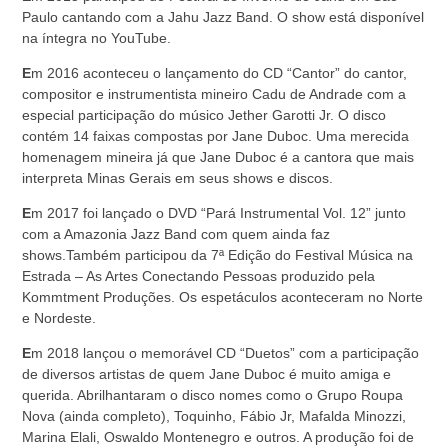
Paulo cantando com a Jahu Jazz Band. O show está disponível
na íntegra no YouTube.
E
m 2016 aconteceu o lançamento do CD “Cantor” do cantor,
compositor e instrumentista mineiro Cadu de Andrade com a
especial participação do músico Jether Garotti Jr. O disco
contém 14 faixas compostas por Jane Duboc. Uma merecida
homenagem mineira já que Jane Duboc é a cantora que mais
interpreta Minas Gerais em seus shows e discos.
E
m 2017 foi lançado o DVD “Pará Instrumental Vol. 12” junto
com a Amazonia Jazz Band com quem ainda faz
shows.Também participou da 7ª Edição do Festival Música na
Estrada – As Artes Conectando Pessoas produzido pela
Kommtment Produções. Os espetáculos aconteceram no Norte
e Nordeste.
E
m 2018 lançou o memorável CD “Duetos” com a participação
de diversos artistas de quem Jane Duboc é muito amiga e
querida. Abrilhantaram o disco nomes como o Grupo Roupa
Nova (ainda completo), Toquinho, Fábio Jr, Mafalda Minozzi,
Marina Elali, Oswaldo Montenegro e outros. A produção foi de