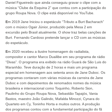
Daniel Figueiredo que ainda conseguiu gravar o clipe com a
música “Clube da Esquina 2” que contou com a participação do
grupo Roupa Nova. O clipe está disponível no YouTube.
E
m 2019 Jane Iniciou o espetáculo “Tributo a Burt Bacharach”
com o músico Ogair Júnior, produzido pela Mesa 2 em
excursão pelo Brasil atualmente. O show traz belas canções de
Burt. Fernando Cardoso pretende lançar o CD com as músicas
do espetáculo.
E
m 2020 recebeu a ilustre homenagem do radialista,
compositor e cantor Marco Duailibe em seu programa de rádio
“Divas”. O programa era exibido na rádio Guará de São Luis do
Maranhão. Teve duração de 2 horas e mais um programa
especial em homenagem aos setenta anos de Jane Duboc. Os
programas contaram com várias músicas da carreira de Jane
Duboc e com depoimentos de renomados nomes da música
brasileira e internacional como Toquinho, Roberto Sion,
Paulinho do Grupo Roupa Nova, Sebastião Tapajós, Vania
Bastos, maestro João Galindo, Mafalda Minozzi, Cynara do
Quarteto em Cy, Toninho Horta e muitos outros. A produção
dos programas contou com a fundamental participação do fã