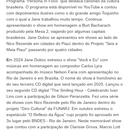
Programa “Persona In Foco” que destaca cânones da cultura
brasileira. O programa está disponível no YouTube e contou
com depoimentos ilustres como o do grande amigo Toquinho
com o qual a Jane trabalhou muito tempo. Continua
apresentando o show em homenagem a Burt Bacharach
produzido pela Mesa 2, viajando por algumas capitais
brasileiras. Jane Duboc se apresentou em shows ao lado de
Nico Rezende em cidades do Piauí dentro do Projeto "Seis e
Meia Piauí" passando por quatro cidades.
E
m 2024 Jane Duboc estreiou o show "Você e Eu" com
músicas em homenagem ao compositor Carlos Lyra
acompanhada do músico Nelson Faria com apresentação no
Rio de Janeiro e em Brasília. O nome do show é homônimo ao
do seu terceiro CD digital que será lançado em 2025. Lançou o
seu segundo CD digital "The Smiling Hour - Celebrando Ivan
Lins com a participação de Gilson Peranzetta. Fez uma série
de shows com Nico Rezende pelo Rio de Janeiro dentro do
projeto "Giro Cultural" da FUNARJ. Em outubro estreiou o
espetáculo "O Reflexo da Água" cujo projeto foi aprovado em
3o lugar pelo BNDES - Rio de Janeiro. Neste memorável show
que contou com a participação de Clarisse Grova, Marcio Lott