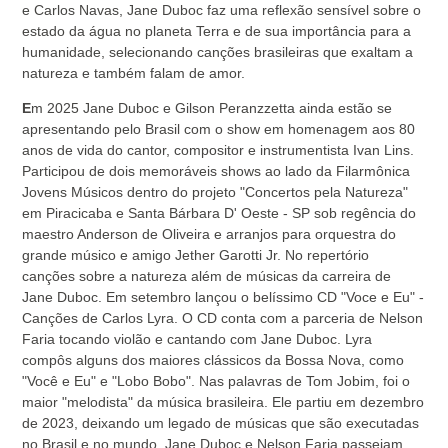
e Carlos Navas, Jane Duboc faz uma reflexão sensível sobre o
estado da água no planeta Terra e de sua importância para a
humanidade, selecionando canções brasileiras que exaltam a
natureza e também falam de amor.
E
m 2025 Jane Duboc e Gilson Peranzzetta ainda estão se
apresentando pelo Brasil com o show em homenagem aos 80
anos de vida do cantor, compositor e instrumentista Ivan Lins.
Participou de dois memoráveis shows ao lado da Filarmônica
Jovens Músicos dentro do projeto "Concertos pela Natureza"
em Piracicaba e Santa Bárbara D' Oeste - SP sob regência do
maestro Anderson de Oliveira e arranjos para orquestra do
grande músico e amigo Jether Garotti Jr. No repertório
canções sobre a natureza além de músicas da carreira de
Jane Duboc. Em setembro lançou o belíssimo CD "Voce e Eu" -
Canções de Carlos Lyra. O CD conta com a parceria de Nelson
Faria tocando violão e cantando com Jane Duboc. Lyra
compôs alguns dos maiores clássicos da Bossa Nova, como
"Você e Eu" e "Lobo Bobo". Nas palavras de Tom Jobim, foi o
maior "melodista" da música brasileira. Ele partiu em dezembro
de 2023, deixando um legado de músicas que são executadas
no Brasil e no mundo. Jane Duboc e Nelson Faria passeiam