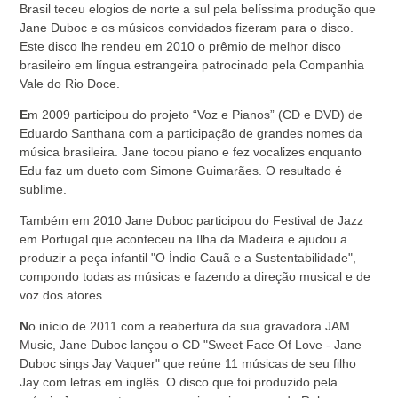
Brasil teceu elogios de norte a sul pela belíssima produção que
Jane Duboc e os músicos convidados fizeram para o disco.
Este disco lhe rendeu em 2010 o prêmio de melhor disco
brasileiro em língua estrangeira patrocinado pela Companhia
Vale do Rio Doce.
E
m 2009 participou do projeto “Voz e Pianos” (CD e DVD) de
Eduardo Santhana com a participação de grandes nomes da
música brasileira. Jane tocou piano e fez vocalizes enquanto
Edu faz um dueto com Simone Guimarães. O resultado é
sublime.
Também em 2010 Jane Duboc participou do Festival de Jazz
em Portugal que aconteceu na Ilha da Madeira e ajudou a
produzir a peça infantil "O Índio Cauã e a Sustentabilidade",
compondo todas as músicas e fazendo a direção musical e de
voz dos atores.
N
o início de 2011 com a reabertura da sua gravadora JAM
Music, Jane Duboc lançou o CD "Sweet Face Of Love - Jane
Duboc sings Jay Vaquer" que reúne 11 músicas de seu filho
Jay com letras em inglês. O disco que foi produzido pela