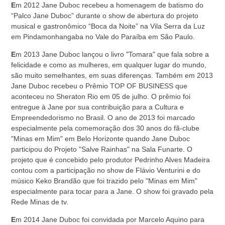
E
m 2012 Jane Duboc recebeu a homenagem de batismo do
“Palco Jane Duboc” durante o show de abertura do projeto
musical e gastronômico “Boca da Noite” na Vila Serra da Luz
em Pindamonhangaba no Vale do Paraíba em São Paulo.
E
m 2013 Jane Duboc lançou o livro "Tomara" que fala sobre a
felicidade e como as mulheres, em qualquer lugar do mundo,
são muito semelhantes, em suas diferenças. Também em 2013
Jane Duboc recebeu o Prêmio TOP OF BUSINESS que
aconteceu no Sheraton Rio em 05 de julho. O prêmio foi
entregue à Jane por sua contribuição para a Cultura e
Empreendedorismo no Brasil. O ano de 2013 foi marcado
especialmente pela comemoração dos 30 anos do fã-clube
"Minas em Mim" em Belo Horizonte quando Jane Duboc
participou do Projeto "Salve Rainhas" na Sala Funarte. O
projeto que é concebido pelo produtor Pedrinho Alves Madeira
contou com a participação no show de Flávio Venturini e do
músico Keko Brandão que foi trazido pelo "Minas em Mim"
especialmente para tocar para a Jane. O show foi gravado pela
Rede Minas de tv.
E
m 2014 Jane Duboc foi convidada por Marcelo Aquino para