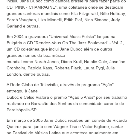
incluiu Jane Duboc como cantora brasileira para fazer parte do
CD "PINK - CHAMPAGNE", uma coletânea onde se destacam
grandes cantoras mundiais como Ella Fitzgerald, Billie Holliday,
Sarah Vaughan, Liza Minnelli, Edith Piaf, Nina Simone, Judy
Garland e outras.
E
m 2004 a gravadora "Universal Music Polska" lançou na
Bulgária o CD "Rendez-Vous On The Jazz Boulevard" - Vol. 2,
um CD coletânea que inclui Jane Duboc além de outros
grandes nomes da boa música
mundial como Norah Jones, Diana Krall, Natalie Cole, Josefine
Cronholm, Patricia Kass, Roberta Flack, Laura Fygi, Julie
London, dentre outras.
A Rede Globo de Televisão, através do programa "Ação"
entregou à Jane
Duboc e Celso Viáfora o prêmio "Ação 5 Anos" por seu trabalho
realizado no Barracão dos Sonhos da comunidade carente de
Paraisópolis-SP.
E
m março de 2005 Jane Duboc recebeu um convite de Ricardo
Queiroz para, junto com Wagner Tiso e Victor Biglione, cantar
no Festival de Música Latina que acontece anualmente em