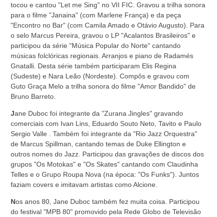
tocou e cantou "Let me Sing" no VII FIC. Gravou a trilha sonora
para o filme "Janaina" (com Marlene França) e da peça
"Encontro no Bar" (com Camila Amado e Otávio Augusto). Para
o selo Marcus Pereira, gravou o LP "Acalantos Brasileiros" e
participou da série "Música Popular do Norte" cantando
músicas folclóricas regionais. Arranjos e piano de Radamés
Gnatalli. Desta série também participaram Elis Regina
(Sudeste) e Nara Leão (Nordeste). Compôs e gravou com
Guto Graça Melo a trilha sonora do filme "Amor Bandido" de
Bruno Barreto.
J
ane Duboc foi integrante da "Zurana Jingles" gravando
comerciais com Ivan Lins, Eduardo Souto Neto, Tavito e Paulo
Sergio Valle . Também foi integrante da "Rio Jazz Orquestra"
de Marcus Spillman, cantando temas de Duke Ellington e
outros nomes do Jazz. Participou das gravações de discos dos
grupos "Os Motokas" e "Os Skates" cantando com Claudinha
Telles e o Grupo Roupa Nova (na época: "Os Funks"). Juntos
faziam covers e imitavam artistas como Alcione.
N
os anos 80, Jane Duboc também fez muita coisa. Participou
do festival "MPB 80" promovido pela Rede Globo de Televisão