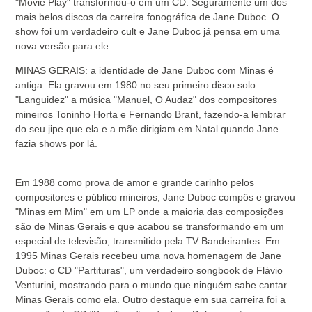
"Movie Play" transformou-o em um CD. Seguramente um dos
mais belos discos da carreira fonográfica de Jane Duboc. O
show foi um verdadeiro cult e Jane Duboc já pensa em uma
nova versão para ele.
M
INAS GERAIS: a identidade de Jane Duboc com Minas é
antiga. Ela gravou em 1980 no seu primeiro disco solo
"Languidez" a música "Manuel, O Audaz" dos compositores
mineiros Toninho Horta e Fernando Brant, fazendo-a lembrar
do seu jipe que ela e a mãe dirigiam em Natal quando Jane
fazia shows por lá.
E
m 1988 como prova de amor e grande carinho pelos
compositores e público mineiros, Jane Duboc compôs e gravou
"Minas em Mim" em um LP onde a maioria das composições
são de Minas Gerais e que acabou se transformando em um
especial de televisão, transmitido pela TV Bandeirantes. Em
1995 Minas Gerais recebeu uma nova homenagem de Jane
Duboc: o CD "Partituras", um verdadeiro songbook de Flávio
Venturini, mostrando para o mundo que ninguém sabe cantar
Minas Gerais como ela. Outro destaque em sua carreira foi a