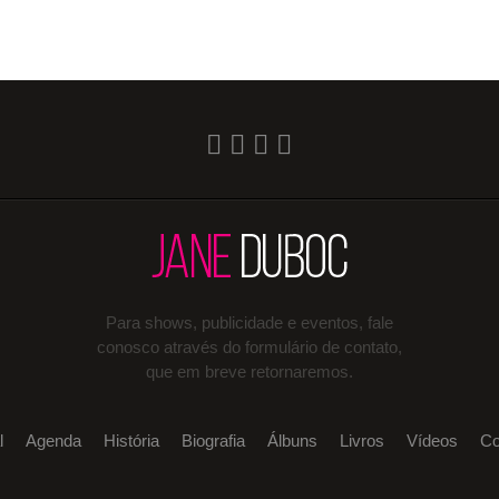
Para shows, publicidade e eventos, fale
conosco através do formulário de contato,
que em breve retornaremos.
l
Agenda
História
Biografia
Álbuns
Livros
Vídeos
Co