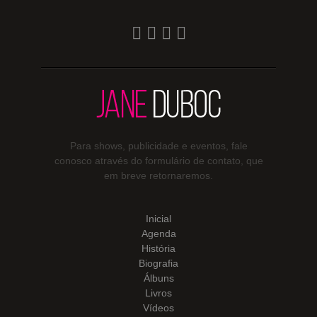
Para shows, publicidade e eventos, fale
conosco através do formulário de contato, que
em breve retornaremos.
Inicial
Agenda
História
Biografia
Álbuns
Livros
Vídeos