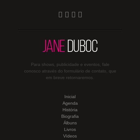
Para shows, publicidade e eventos, fale
conosco através do formulário de contato, que
em breve retornaremos.
Inicial
Agenda
História
Biografia
Álbuns
Livros
Vídeos